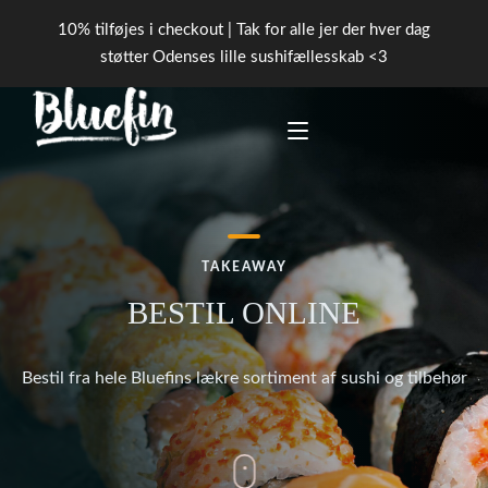
10% tilføjes i checkout | Tak for alle jer der hver dag
støtter Odenses lille sushifællesskab <3
FORSIDE
TAKEAWAY
PICK ‘N’ MIX
BESTIL ONLINE
BOOK BORD
Bestil fra hele Bluefins lækre sortiment af sushi og tilbehør
KONTAKT
TAKEAWAY