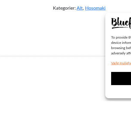
Kategorier:
Alt
,
Hosomaki
To provide th
device infor
browsing beh
adversely aff
Vælg muligh