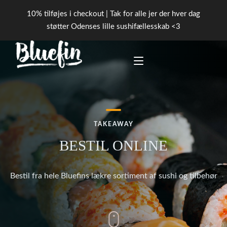
10% tilføjes i checkout | Tak for alle jer der hver dag
støtter Odenses lille sushifællesskab <3
FORSIDE
TAKEAWAY
PICK ‘N’ MIX
BESTIL ONLINE
BOOK BORD
Bestil fra hele Bluefins lækre sortiment af sushi og tilbehør
KONTAKT
TAKEAWAY