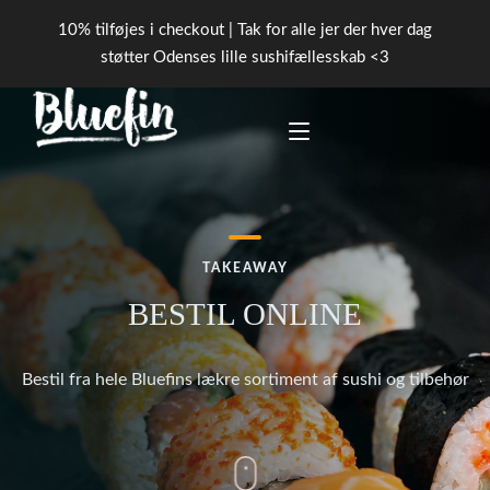
10% tilføjes i checkout | Tak for alle jer der hver dag
støtter Odenses lille sushifællesskab <3
FORSIDE
TAKEAWAY
PICK ‘N’ MIX
BESTIL ONLINE
BOOK BORD
Bestil fra hele Bluefins lækre sortiment af sushi og tilbehør
KONTAKT
TAKEAWAY