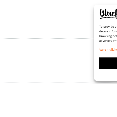
To provide th
device infor
browsing beh
adversely aff
Vælg muligh