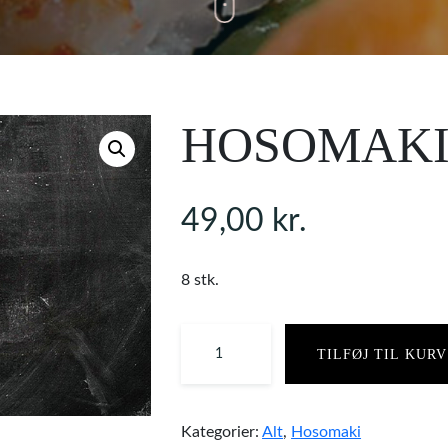
HOSOMAKI
49,00
kr.
8 stk.
TILFØJ TIL KURV
Kategorier:
Alt
,
Hosomaki