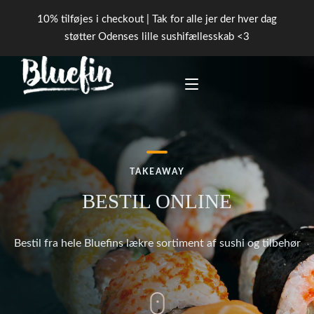
10% tilføjes i checkout | Tak for alle jer der hver dag
støtter Odenses lille sushifællesskab <3
FORSIDE
TAKEAWAY
PICK ‘N’ MIX
BESTIL ONLINE
BOOK BORD
Bestil fra hele Bluefins lækre sortiment af sushi og tilbehør
KONTAKT
TAKEAWAY